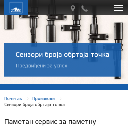
Сензори броја обртаја точка
Предвиђени за успех
Почетак
Производи
Сензори броја обртаја точка
Паметан сервис за паметну