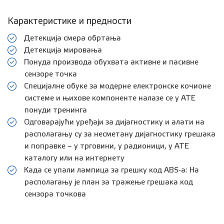
Карактеристике и предности
Детекција смера обртања
Детекција мировања
Понуда производа обухвата активне и пасивне
сензоре точка
Специјалне обуке за модерне електронске кочионе
системе и њихове компоненте налазе се у АТЕ
понуди тренинга
Одговарајући уређаји за дијагностику и алати на
располагању су за несметану дијагностику грешака
и поправке – у трговини, у радионици, у АТЕ
каталогу или на интернету
Када се упали лампица за грешку код ABS-а: На
располагању је план за тражење грешака код
сензора точкова