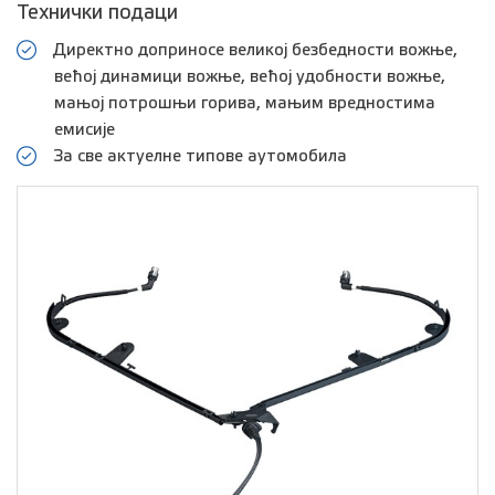
Технички подаци
Директно доприносе великој безбедности вожње,
већој динамици вожње, већој удобности вожње,
мањој потрошњи горива, мањим вредностима
емисије
За све актуелне типове аутомобила