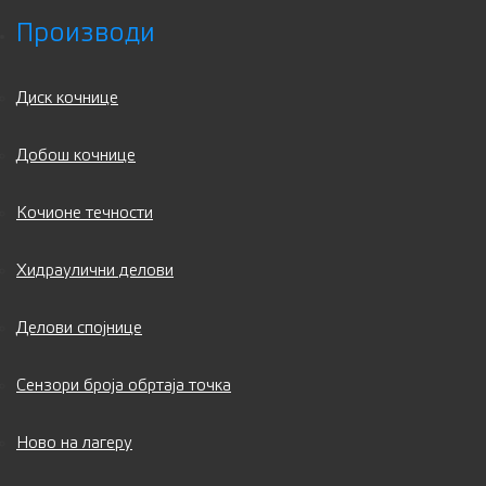
Производи
Диск кочнице
Добош кочнице
Кочионе течности
Хидраулични делови
Делови спојнице
Сензори броја обртаја точка
Ново на лагеру