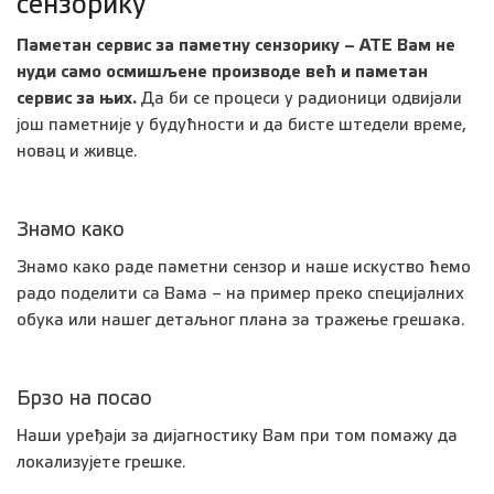
сензорику
Паметан сервис за паметну сензорику – АТЕ Вам не
нуди само осмишљене производе већ и паметан
сервис за њих.
Да би се процеси у радионици одвијали
још паметније у будућности и да бисте штедели време,
новац и живце.
Знамо како
Знамо како раде паметни сензор и наше искуство ћемо
радо поделити са Вама – на пример преко специјалних
обука или нашег детаљног плана за тражење грешака.
Брзо на посао
Наши уређаји за дијагностику Вам при том помажу да
локализујете грешке.