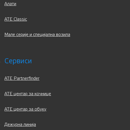
Алати
ATE Classic
Мале серије и специјална возила
Сервиси
ATE Partnerfinder
ATE центар за кочнице
ATE центар за обуку
Дежурна линија