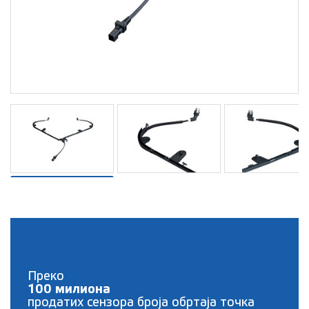
Преко
100 милиона
продатих сензора броја обртаја точка