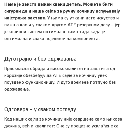
Нама је заиста важан сваки детаљ. Можете бити
сигурни да и наше сајле за ручну кочницу испуњавају
најстроже захтеве.
У њима су уткани исто искуство и
пажња као и у сваком другом АТЕ резервном делу – јер
је кочиони систем оптималан само тада када је
оптимална и свака појединачна компонента.
Дуготрајно и без одржавања
Првокласна обрада и висококвалитетна заштита од
корозије обезбеђују да АТЕ сајле за кочницу увек
поуздано функционишу. И дуго времена потпуно без
одржавања.
Одговара – у сваком погледу
Код наших сајли за кочницу није савршена само њихова
дужина, већ и квалитет: Оне су прецизно усклађене са