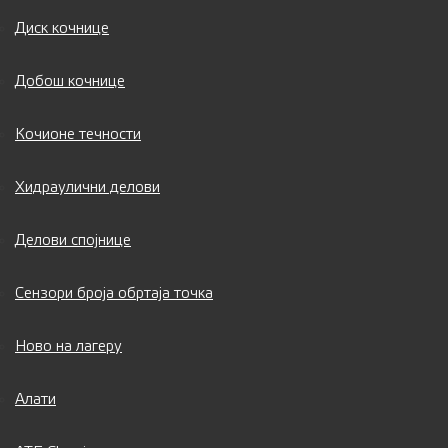
Диск кочнице
Добош кочнице
Кочионе течности
Хидраулични делови
Делови спојнице
Сензори броја обртаја точка
Ново на лагеру
Алати