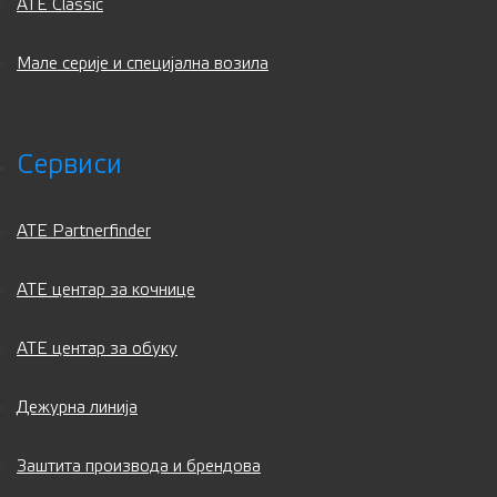
ATE Classic
Мале серије и специјална возила
Сервиси
ATE Partnerfinder
ATE центар за кочнице
ATE центар за обуку
Дежурна линија
Заштита производа и брендова