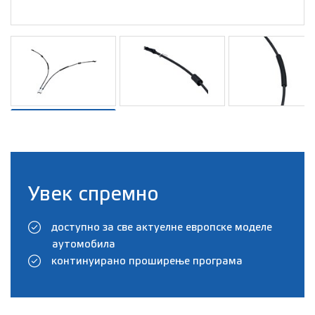
Увек спремно
доступно за све актуелне европске моделе
аутомобила
континуирано проширење програма