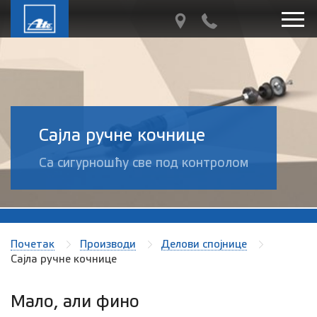
Сајла ручне кочнице
Са сигурношћу све под контролом
Почетак
Производи
Делови спојнице
Сајла ручне кочнице
Мало, али фино