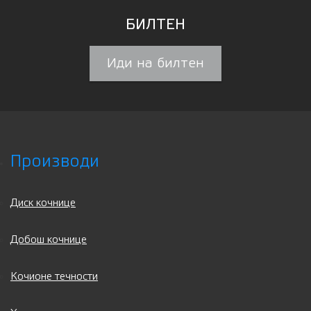
БИЛТЕН
Иди на билтен
Производи
Диск кочнице
Добош кочнице
Кочионе течности