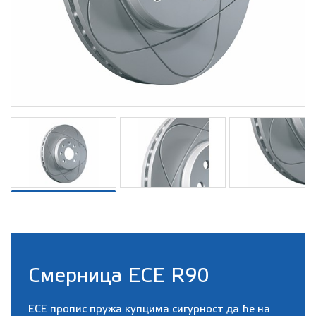
Смерница ECE R90
ECE пропис пружа купцима сигурност да ће на