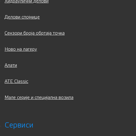
Хидраулични делови
Делови спојнице
Сензори броја обртаја точка
Ново на лагеру
Алати
ATE Classic
Мале серије и специјална возила
Сервиси