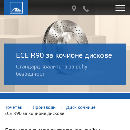
ECE R90 за кочионе дискове
Стандард квалитета за већу
безбедност
Почетак
Производи
Диск кочнице
ECE R90 за кочионе дискове