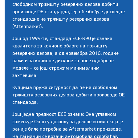
слободном тржишту резервних делова добити
производе ОЕ стандарда, јер обезбеђује доследне
стандардне на тржишту резервних делова
(Aftermarket).
Још од 1999-те, стандард ECE-R90 је ознака
квалитета за кочионе облоге на тржишту
резервних делова, а од новембра 2016. године
важи и за кочионе дискове за нове одобрене
моделе – са још строжим минималним
захтевима.
Купцима пружа сигурност да ће на слободном
тржишту резервних делова добити производе ОЕ
стандарда.
Још једна предност ЕСЕ ознаке: Она углавном
замењује Општу дозволу за делове возила која је
раније биле потребна за Аftermarket производе.
На тај начин се возачи аутомобила ослобађају