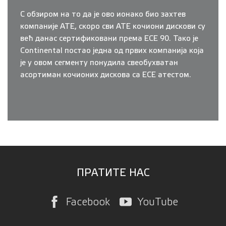
С обзиром на то да је ово ионако био захтев
компаније АТЕ, скоро сви АТЕ кочиони дискови су
већ данас сертификовани према ЕСЕ 90. Тако је
Continental постао једна од првих компанија која
је у овом сегменту понудила свеобухватан
асортиман кочионих дискова са ЕСЕ атестом.
ПРАТИТЕ НАС
Facebook
YouTube