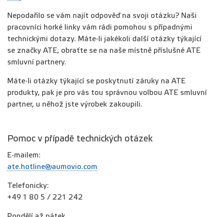
Nepodařilo se vám najít odpověď na svoji otázku? Naši
pracovníci horké linky vám rádi pomohou s případnými
technickými dotazy. Máte-li jakékoli další otázky týkající
se značky ATE, obraťte se na naše místně příslušné ATE
smluvní partnery.
Máte-li otázky týkající se poskytnutí záruky na ATE
produkty, pak je pro vás tou správnou volbou ATE smluvní
partner, u něhož jste výrobek zakoupili.
Pomoc v případě technických otázek
E-mailem:
ate.hotline@aumovio.com
Telefonicky:
+49 1 80 5 / 221 242
Pondělí až pátek