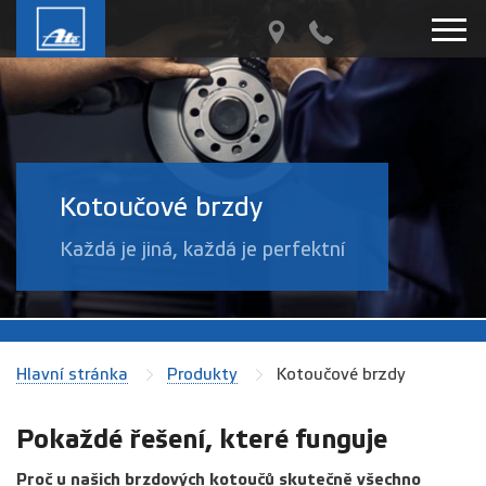
Kotoučové brzdy
Každá je jiná, každá je perfektní
Hlavní stránka
Produkty
Kotoučové brzdy
Pokaždé řešení, které funguje
Proč u našich brzdových kotoučů skutečně všechno