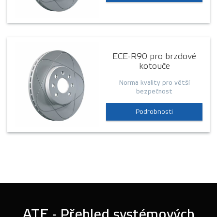
ECE-R90 pro brzdové
kotouče
Norma kvality pro větší
bezpečnost
Podrobnosti
ATE - Přehled systémových