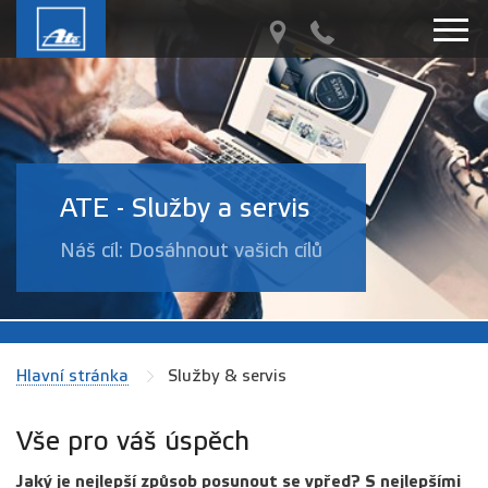
ATE - Služby a servis
Náš cíl: Dosáhnout vašich cílů
Hlavní stránka
Služby & servis
Vše pro váš úspěch
Jaký je nejlepší způsob posunout se vpřed? S nejlepšími