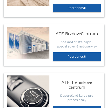
Podrobnosti
ATE BrzdovéCentrum
Zde motoristé najdou
specializované autoservisy
Podrobnosti
ATE Tréninkové
centrum
Doporučené kurzy pro
profesionály