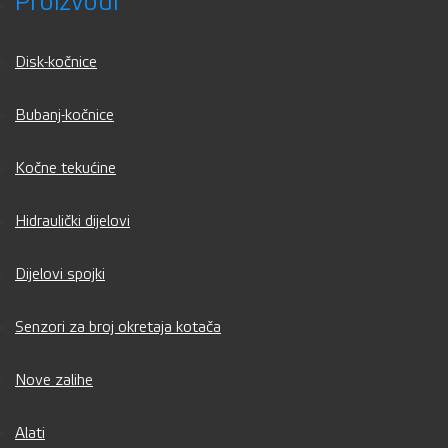
Proizvodi
Disk-kočnice
Bubanj-kočnice
Kočne tekućine
Hidraulički dijelovi
Dijelovi spojki
Senzori za broj okretaja kotača
Nove zalihe
Alati