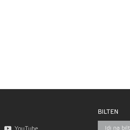
BILTEN
Idi na bil
YouTube