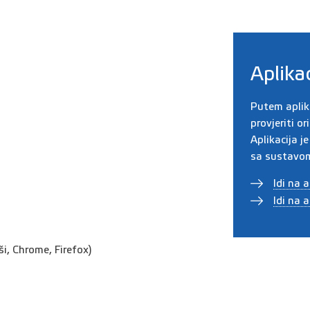
Aplika
Putem aplika
provjeriti o
Aplikacija j
sa sustavom
Idi na 
Idi na 
iši, Chrome, Firefox)