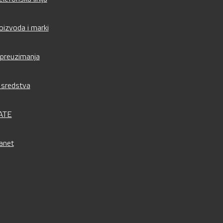
oizvoda i marki
 preuzimanja
sredstva
 ATE
anet