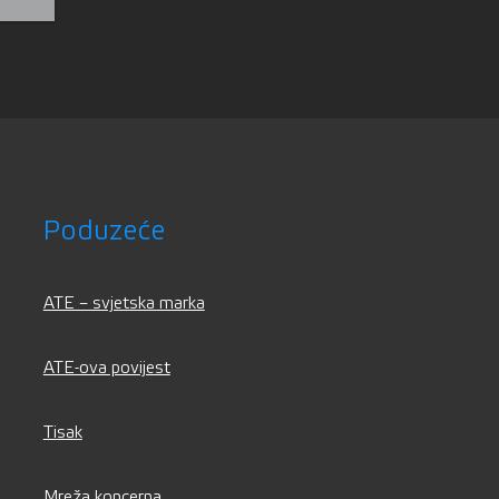
Poduzeće
ATE – svjetska marka
ATE-ova povijest
Tisak
Mreža koncerna