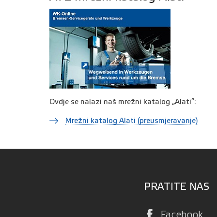
Ovdje se nalazi naš mrežni katalog „Alati”:
Mrežni katalog Alati (preusmjeravanje)
PRATITE NAS
Facebook