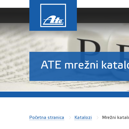
ATE mrežni katal
Početna stranica
Katalozi
Mrežni katal