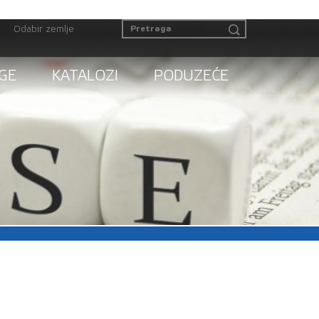
Odabir zemlje
GE
KATALOZI
PODUZEĆE