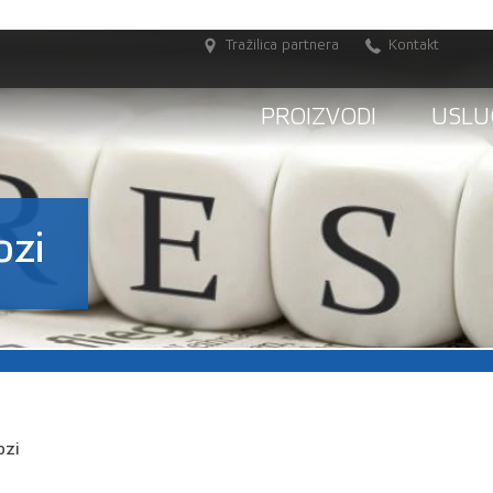
Tražilica partnera
Kontakt
PROIZVODI
USLU
ozi
ozi