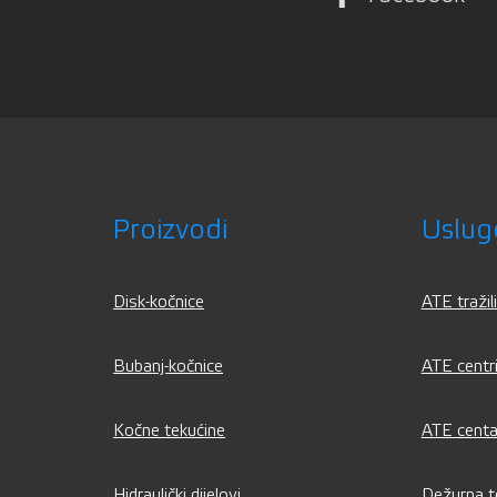
Proizvodi
Uslug
Disk-kočnice
ATE tražil
Bubanj-kočnice
ATE centri
Kočne tekućine
ATE centa
Hidraulički dijelovi
Dežurna te