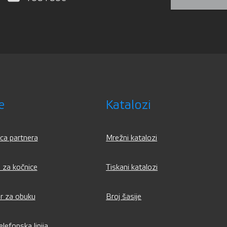
e
Katalozi
ica partnera
Mrežni katalozi
 za kočnice
Tiskani katalozi
r za obuku
Broj šasije
lefonska linija