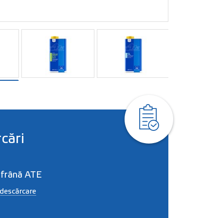
cări
 frână ATE
descărcare