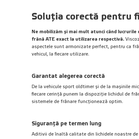
Soluția corectă pentru f
Ne mobilizăm și mai mult atunci când lucrurile 
frână ATE exact la utilizarea respectivă.
Viscoz
aspectele sunt armonizate perfect, pentru ca frân
vehicul, la fiecare utilizare.
Garantat alegerea corectă
De la vehicule sport oldtimer și de la mașinile mi
fiecare cerință punem la dispoziție lichidul de frâ
sistemele de frânare funcționează optim.
Siguranță pe termen lung
Aditivii de înaltă calitate din lichidele noastre 