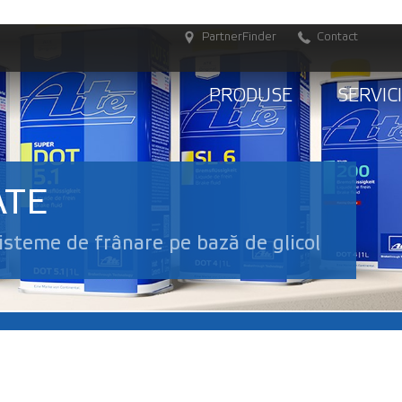
PartnerFinder
Contact
PRODUSE
SERVICI
ATE
steme de frânare pe bază de glicol