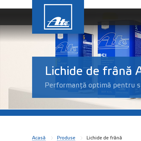
Lichide de frână 
Performanță optimă pentru si
Acasă
Produse
Lichide de frână