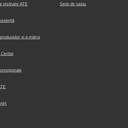
e instruire ATE
Serie de șasiu
sistență
produselor și a mărcii
 Center
romoționale
ATE
net