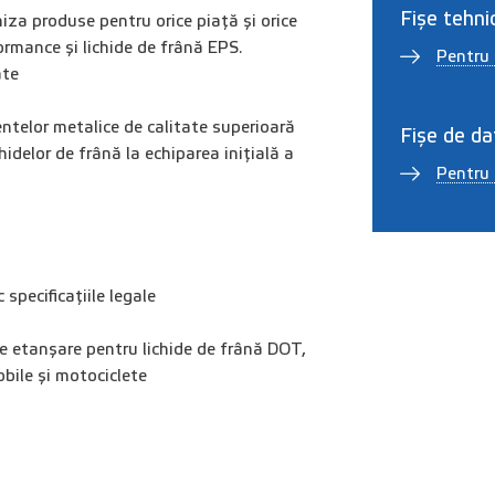
Fișe tehni
a produse pentru orice piață și orice
ormance și lichide de frână EPS.
Pentru 
ate
entelor metalice de calitate superioară
Fișe de da
delor de frână la echiparea inițială a
Pentru 
specificațiile legale
e etanșare pentru lichide de frână DOT,
obile și motociclete