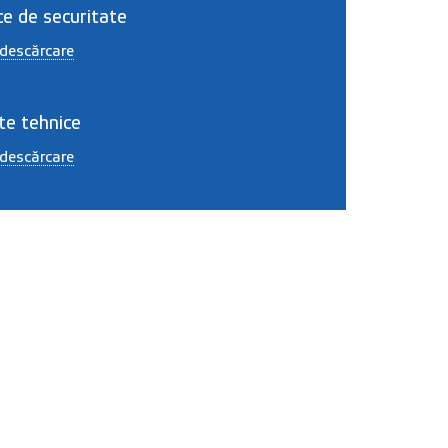
ce de securitate
descărcare
te tehnice
descărcare