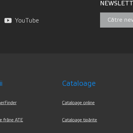
NEWSLETT
Către ne
YouTube
i
Cataloage
erFinder
Cataloage online
de frâne ATE
Cataloage tipărite