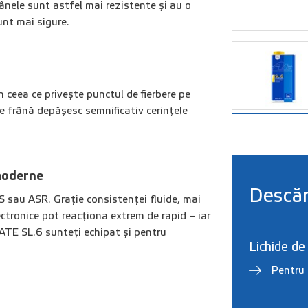
Frânele sunt astfel mai rezistente și au o
unt mai sigure.
 ceea ce privește punctul de fierbere pe
de frână depășesc semnificativ cerințele
moderne
Descăr
S sau ASR. Grație consistenței fluide, mai
ectronice pot reacționa extrem de rapid – iar
 ATE SL.6 sunteți echipat și pentru
Lichide de
Pentru 