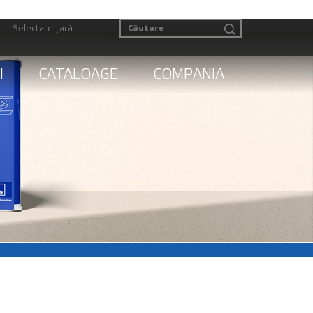
Selectare țară
I
CATALOAGE
COMPANIA