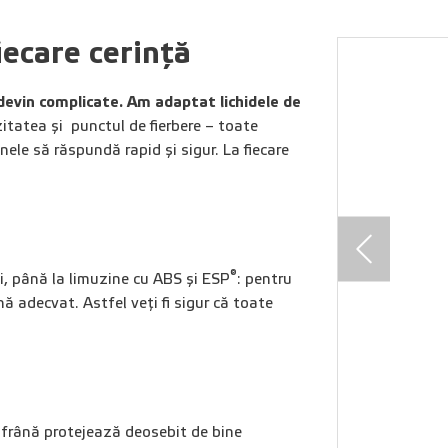
iecare cerință
devin complicate. Am adaptat lichidele de
itatea și punctul de fierbere – toate
ele să răspundă rapid și sigur. La fiecare
®
ci, până la limuzine cu ABS și ESP
: pentru
nă adecvat. Astfel veți fi sigur că toate
de frână protejează deosebit de bine