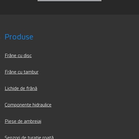
Produse
Frâne cu disc
Frâne cu tambur
Lichide de frână
Componente hidraulice
Piese de ambreiaj
Senzori de turație roată