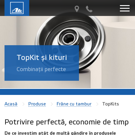
TopKit și kituri
Combinații perfecte
Acasă
Produse
Frâne cu tambur
TopKits
Potrivire perfectă, economie de timp
De ce investim atât de multă gândire în produsele