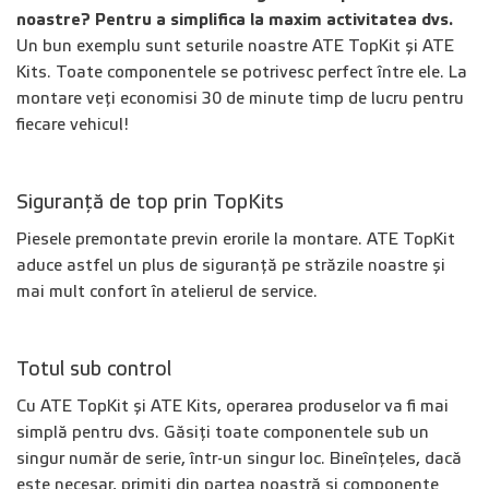
noastre? Pentru a simplifica la maxim activitatea dvs.
Un bun exemplu sunt seturile noastre ATE TopKit și ATE
Kits. Toate componentele se potrivesc perfect între ele. La
montare veți economisi 30 de minute timp de lucru pentru
fiecare vehicul!
Siguranță de top prin TopKits
Piesele premontate previn erorile la montare. ATE TopKit
aduce astfel un plus de siguranță pe străzile noastre și
mai mult confort în atelierul de service.
Totul sub control
Cu ATE TopKit și ATE Kits, operarea produselor va fi mai
simplă pentru dvs. Găsiți toate componentele sub un
singur număr de serie, într-un singur loc. Bineînțeles, dacă
este necesar, primiți din partea noastră și componente