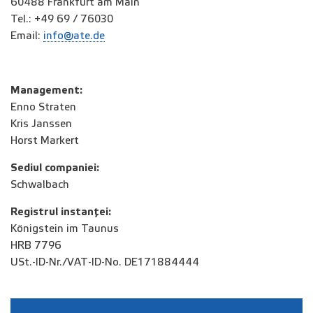
60488 Frankfurt am Main
Tel.: +49 69 / 76030
Email:
info@ate.de
Management:
Enno Straten
Kris Janssen
Horst Markert
Sediul companiei:
Schwalbach
Registrul instanței:
Königstein im Taunus
HRB 7796
USt.-ID-Nr./VAT-ID-No. DE171884444